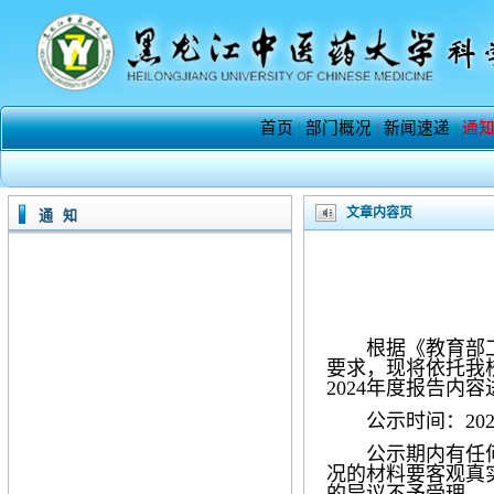
首页
|
部门概况
|
新闻速递
|
通
文章内容页
通 知
根据《教育部
要求，
现将
依托我
2024
年度报告内容
公示时间：
2
公示期内有任
况的材料要客观真