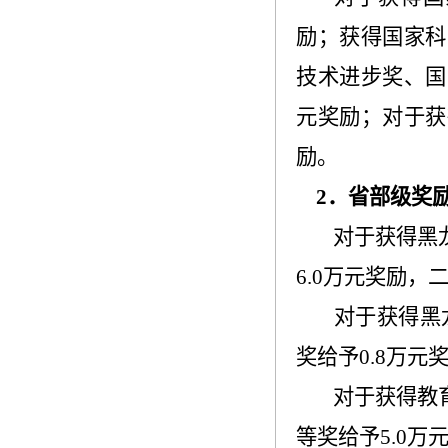
励；获得国家科
技术进步奖、国
元奖励；对于获
励。
2
．省部级奖
对于获得黑
6.0
万元奖励，
对于获得黑
奖给予
0.8
万元
对于获得教
等奖给予
5.0
万