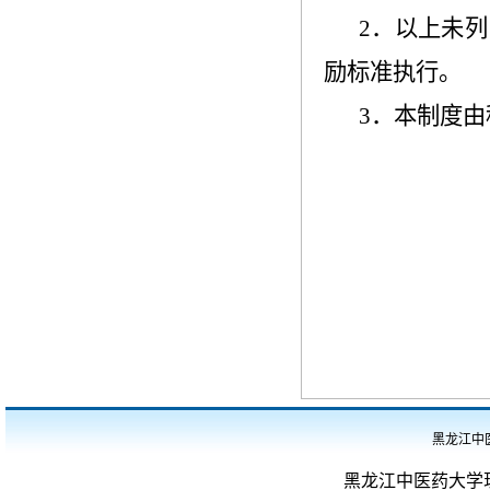
2
．以上未列
励标准执行。
3
．本制度由
黑龙江中
黑龙江中医药大学